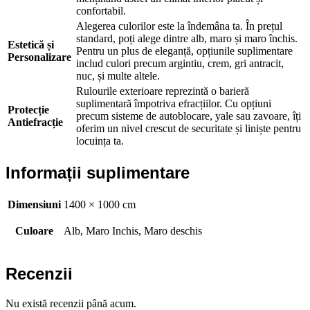
confortabil.
Alegerea culorilor este la îndemâna ta. În prețul
standard, poți alege dintre alb, maro și maro închis.
Estetică și
Pentru un plus de eleganță, opțiunile suplimentare
Personalizare
includ culori precum argintiu, crem, gri antracit,
nuc, și multe altele.
Rulourile exterioare reprezintă o barieră
suplimentară împotriva efracțiilor. Cu opțiuni
Protecție
precum sisteme de autoblocare, yale sau zavoare, îți
Antiefracție
oferim un nivel crescut de securitate și liniște pentru
locuința ta.
Informații suplimentare
Dimensiuni
1400 × 1000 cm
Culoare
Alb, Maro Inchis, Maro deschis
Recenzii
Nu există recenzii până acum.