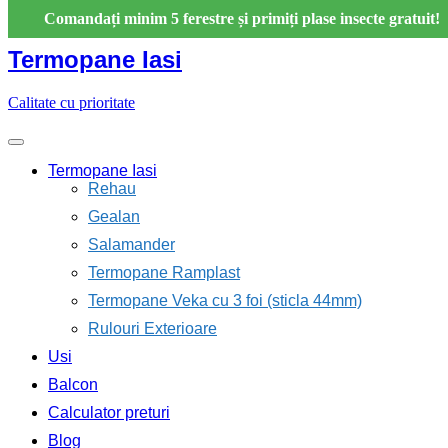
Skip
Comandați minim 5 ferestre și primiți plase insecte gratuit!
to
content
Termopane Iasi
Calitate cu prioritate
Termopane Iasi
Rehau
Gealan
Salamander
Termopane Ramplast
Termopane Veka cu 3 foi (sticla 44mm)
Rulouri Exterioare
Usi
Balcon
Calculator preturi
Blog