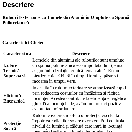
Descriere
Ne poți trimite un mesaj, sau poți lăsa numărul tău de telefon
pentru a fi contactat!
Rulouri Exterioare cu Lamele din Aluminiu Umplute cu Spumă
📞 0750 492 008
Poliuretanică
📞 Telefon
💬 WhatsApp
✍️ Formular
Caracteristici Cheie:
Caracteristică
Descriere
Lamelele din aluminiu ale rulourilor sunt umplute
Închide
Izolare
cu spumă poliuretanică eco importată din Spania,
Termică
asigurând o izolație termică remarcabilă. Reduci
Superioară
pierderile de căldură în timpul iernii și păstrezi
răcoarea în timpul verii.
Investiția în rulouri exterioare se amortizează rapid
prin reducerea costurilor cu încălzirea și răcirea
Eficiență
locuinței. Acestea contribuie la eficiența energetică
Energetică
globală a locuinței tale, având un impact pozitiv
asupra facturilor lunare.
Rulourile exterioare oferă o protecție excelentă
împotriva radiațiilor solare excesive. Poți controla
Protecție
nivelul de lumină și căldură care intră în locuință,
Solară
menținând astfel un climat interior plăcut și