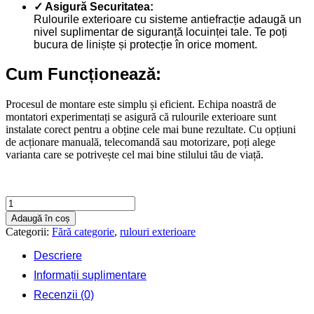
✓ Asigură Securitatea:
Rulourile exterioare cu sisteme antiefracție adaugă un
nivel suplimentar de siguranță locuinței tale. Te poți
bucura de liniște și protecție în orice moment.
Cum Funcționează:
Procesul de montare este simplu și eficient. Echipa noastră de
montatori experimentați se asigură că rulourile exterioare sunt
instalate corect pentru a obține cele mai bune rezultate. Cu opțiuni
de acționare manuală, telecomandă sau motorizare, poți alege
varianta care se potrivește cel mai bine stilului tău de viață.
Cantitate
Rulouri
Adaugă în coș
exterioare
Categorii:
Fără categorie
,
rulouri exterioare
1400
X
Descriere
1000
Informații suplimentare
Recenzii (0)
Contactează-ne rapid