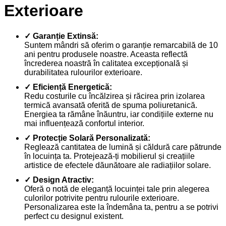
Exterioare
✓ Garanție Extinsă:
Suntem mândri să oferim o garanție remarcabilă de 10
ani pentru produsele noastre. Aceasta reflectă
încrederea noastră în calitatea excepțională și
durabilitatea rulourilor exterioare.
✓ Eficiență Energetică:
Redu costurile cu încălzirea și răcirea prin izolarea
termică avansată oferită de spuma poliuretanică.
Energiea ta rămâne înăuntru, iar condițiile externe nu
mai influențează confortul interior.
✓ Protecție Solară Personalizată:
Reglează cantitatea de lumină și căldură care pătrunde
în locuința ta. Protejează-ți mobilierul și creațiile
artistice de efectele dăunătoare ale radiațiilor solare.
✓ Design Atractiv:
Oferă o notă de eleganță locuinței tale prin alegerea
culorilor potrivite pentru rulourile exterioare.
Personalizarea este la îndemâna ta, pentru a se potrivi
perfect cu designul existent.