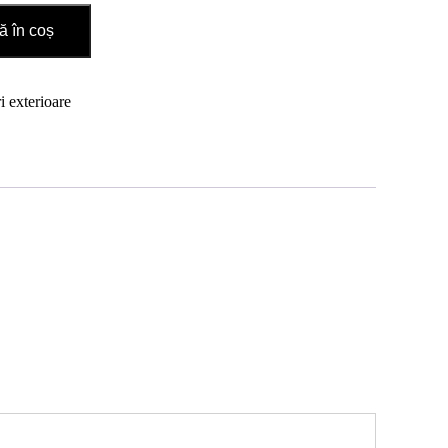
 în coș
i exterioare