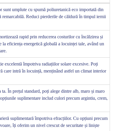
or sunt umplute cu spumă poliuretanică eco importată din
ă remarcabilă. Reduci pierderile de căldură în timpul iernii
amortizează rapid prin reducerea costurilor cu încălzirea și
e la eficiența energetică globală a locuinței tale, având un
are.
ie excelentă împotriva radiațiilor solare excesive. Poți
ă care intră în locuință, menținând astfel un climat interior
ta. În prețul standard, poți alege dintre alb, maro și maro
 opțiunile suplimentare includ culori precum argintiu, crem,
arieră suplimentară împotriva efracțiilor. Cu opțiuni precum
oare, îți oferim un nivel crescut de securitate și liniște