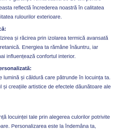
asta reflectă încrederea noastră în calitatea
itatea rulourilor exterioare.
că:
lzirea și răcirea prin izolarea termică avansată
retanică. Energiea ta rămâne înăuntru, iar
ai influențează confortul interior.
ersonalizată:
 lumină și căldură care pătrunde în locuința ta.
l și creațiile artistice de efectele dăunătoare ale
ă locuinței tale prin alegerea culorilor potrivite
ioare. Personalizarea este la îndemâna ta,