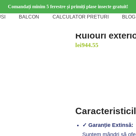
Comandați minim 5 ferestre și primiți plase insecte gratuit!
SI
BALCON
CALCULATOR PRETURI
BLOG
Rulouri exteri
lei
944.55
Caracteristici
✓ Garanție Extinsă:
Suntem mândri să ofer