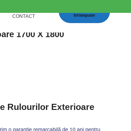
Calcul
termopane
CONTACT
oare 1700 X 1800
le Rulourilor Exterioare
im o garanție remarcabilă de 10 ani pentru