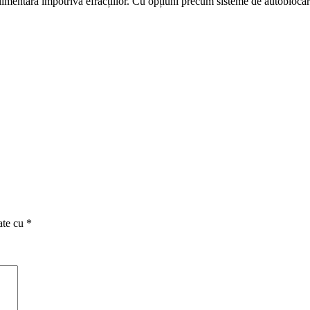
limentară împotriva efracțiilor. Cu opțiuni precum sisteme de autoblocare,
ate cu
*