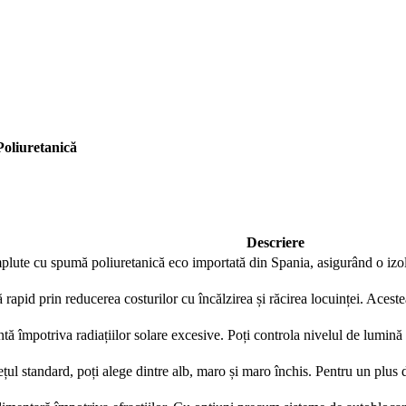
Contactează-ne rapid
Ne poți trimite un mesaj, sau poți lăsa numărul tău de telefon
pentru a fi contactat!
oliuretanică
📞 0750 492 008
📞 Telefon
💬 WhatsApp
✍️ Formular
Descriere
plute cu spumă poliuretanică eco importată din Spania, asigurând o izola
Închide
ă rapid prin reducerea costurilor cu încălzirea și răcirea locuinței. Acest
tă împotriva radiațiilor solare excesive. Poți controla nivelul de lumină ș
ețul standard, poți alege dintre alb, maro și maro închis. Pentru un plus