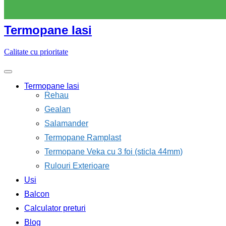
Skip
to
content
Termopane Iasi
Calitate cu prioritate
Termopane Iasi
Rehau
Gealan
Salamander
Termopane Ramplast
Termopane Veka cu 3 foi (sticla 44mm)
Rulouri Exterioare
Usi
Balcon
Calculator preturi
Blog