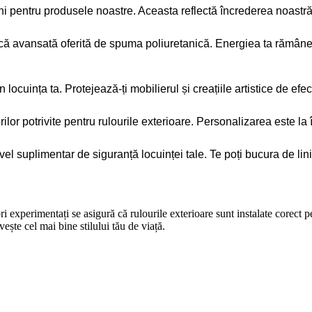
pentru produsele noastre. Aceasta reflectă încrederea noastră în
mică avansată oferită de spuma poliuretanică. Energiea ta rămâne 
ocuința ta. Protejează-ți mobilierul și creațiile artistice de efec
ilor potrivite pentru rulourile exterioare. Personalizarea este la
el suplimentar de siguranță locuinței tale. Te poți bucura de lini
i experimentați se asigură că rulourile exterioare sunt instalate corect 
ște cel mai bine stilului tău de viață.