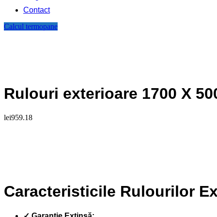
Contact
Calcul termopane
Rulouri exterioare 1700 X 50
lei
959.18
Caracteristicile Rulourilor E
✓ Garanție Extinsă: