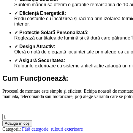
Suntem mândri să oferim o garanție remarcabilă de 10 ani 
✓ Eficiență Energetică:
Redu costurile cu încălzirea și răcirea prin izolarea ter
interior.
✓ Protecție Solară Personalizată:
Reglează cantitatea de lumină și căldură care pătrunde în l
✓ Design Atractiv:
Oferă o notă de eleganță locuinței tale prin alegerea culor
✓ Asigură Securitatea:
Rulourile exterioare cu sisteme antiefracție adaugă un niv
Cum Funcționează:
Procesul de montare este simplu și eficient. Echipa noastră de montator
manuală, telecomandă sau motorizare, poți alege varianta care se potrive
Cantitate
Rulouri
Adaugă în coș
exterioare
Categorii:
Fără categorie
,
rulouri exterioare
1700