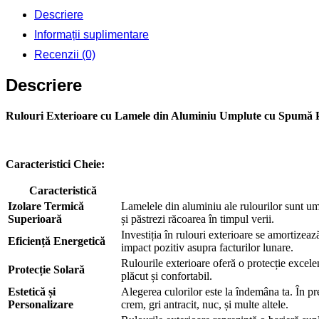
X
Descriere
500
Informații suplimentare
Recenzii (0)
Descriere
Rulouri Exterioare cu Lamele din Aluminiu Umplute cu Spumă P
Caracteristici Cheie:
Caracteristică
Izolare Termică
Lamelele din aluminiu ale rulourilor sunt um
Superioară
și păstrezi răcoarea în timpul verii.
Investiția în rulouri exterioare se amortizeaz
Eficiență Energetică
impact pozitiv asupra facturilor lunare.
Rulourile exterioare oferă o protecție excelen
Protecție Solară
plăcut și confortabil.
Estetică și
Alegerea culorilor este la îndemâna ta. În pr
Personalizare
crem, gri antracit, nuc, și multe altele.