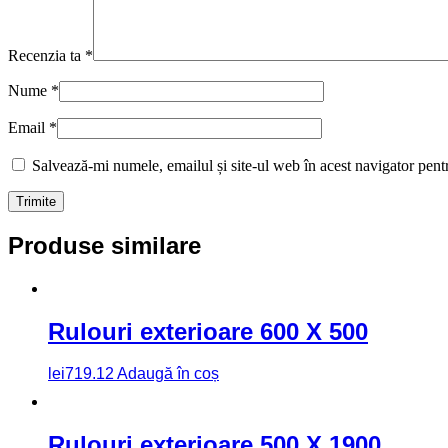
Recenzia ta
*
Nume
*
Email
*
Salvează-mi numele, emailul și site-ul web în acest navigator pent
Produse similare
Rulouri exterioare 600 X 500
lei
719.12
Adaugă în coș
Rulouri exterioare 500 X 1900