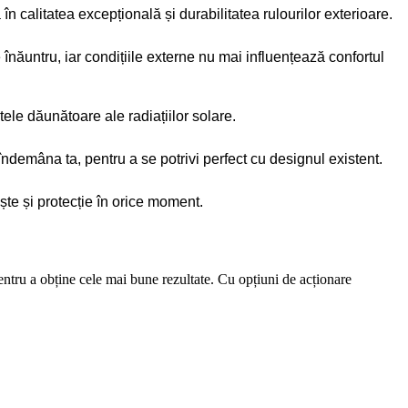
 calitatea excepțională și durabilitatea rulourilor exterioare.
înăuntru, iar condițiile externe nu mai influențează confortul
tele dăunătoare ale radiațiilor solare.
 îndemâna ta, pentru a se potrivi perfect cu designul existent.
ște și protecție în orice moment.
pentru a obține cele mai bune rezultate. Cu opțiuni de acționare